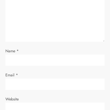
a
t
i
o
Name
*
n
Email
*
Website