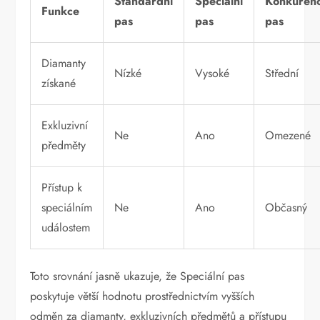
Standardní
Speciální
Konkurenč
Funkce
pas
pas
pas
Diamanty
Nízké
Vysoké
Střední
získané
Exkluzivní
Ne
Ano
Omezené
předměty
Přístup k
speciálním
Ne
Ano
Občasný
událostem
Toto srovnání jasně ukazuje, že Speciální pas
poskytuje větší hodnotu prostřednictvím vyšších
odměn za diamanty, exkluzivních předmětů a přístupu