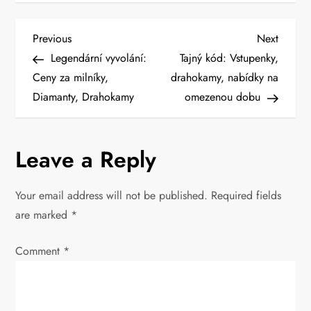
P
Previous
Next
Previous
Next
Post
Post
Legendární vyvolání:
Tajný kód: Vstupenky,
o
Ceny za milníky,
drahokamy, nabídky na
Diamanty, Drahokamy
omezenou dobu
s
t
Leave a Reply
n
Your email address will not be published.
Required fields
a
are marked
*
v
Comment
*
i
g