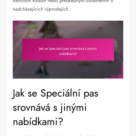
slevovým kódům nebo předběžným oznámením o
nadcházejících výprodejích.
Jak se Speciální pas
srovnává s jinými
nabídkami?