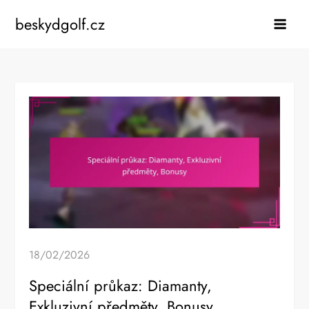
Skip
beskydgolf.cz
to
content
18/02/2026
Speciální průkaz: Diamanty,
Exkluzivní předměty, Bonusy