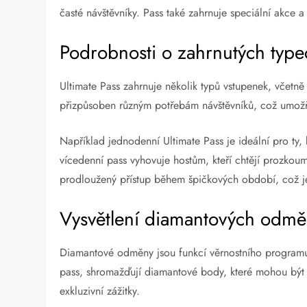
časté návštěvníky. Pass také zahrnuje speciální akce a
Podrobnosti o zahrnutých type
Ultimate Pass zahrnuje několik typů vstupenek, včetn
přizpůsoben různým potřebám návštěvníků, což umožňuje
Například jednodenní Ultimate Pass je ideální pro ty, 
vícedenní pass vyhovuje hostům, kteří chtějí prozkou
prodloužený přístup během špičkových období, což je 
Vysvětlení diamantových odm
Diamantové odměny jsou funkcí věrnostního programu s
pass, shromažďují diamantové body, které mohou být 
exkluzivní zážitky.