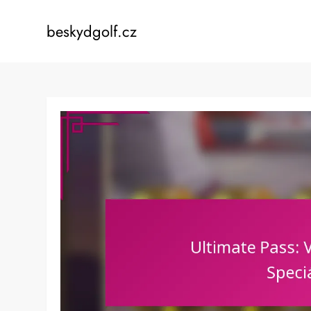
Skip
to
beskydgolf.cz
content