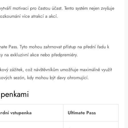
ytváří motivaci pro častou účast. Tento systém nejen zvyšuje
ozkoumání více atrakcí a akcí.
mate Pass. Tyto mohou zahrnovat přístup na přední řadu k
ky na exkluzivní akce nebo předpremiéry.
elkový zážitek, což návštěvníkům umožňuje maximálně využít
čkových sezón, kdy mohou být davy ohromující.
tupenkami
rdní vstupenka
Ultimate Pass