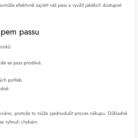
že efektivně zajistit váš pass a využít jakékoli dostupné
upem passu
kroků:
 kde se pass prodává.
ých potřeb.
adně.
.
adováno, protože to může zjednodušit proces nákupu. Důkladně
 se vyhnuli chybám.