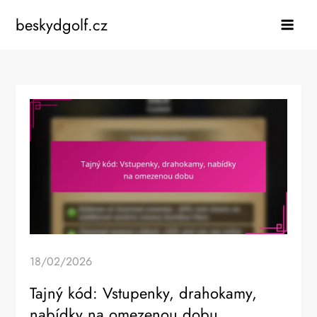
Skip
beskydgolf.cz
to
content
18/02/2026
Tajný kód: Vstupenky, drahokamy,
nabídky na omezenou dobu