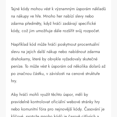
Tajné kódy mohou vést k významným úsporám nákladů
na nákupy ve hře. Mnoho her nabízí slevy nebo
zdarma předměty, když hráči zadávají specifické
kódy, což jim umožňuje dále rozšířit svůj rozpočet.
Například kód může hráči poskytnout procentuální
slevu na jejich další nákup nebo nabídnout zdarma
drahokamy, které by obvykle vyžadovaly skutečné
peníze. To může vést k úsporám od několika dolarů až
po značnou částku, v závislosti na cenové struktuře
hry.
Aby hráči mohli využít těchto úspor, měli by
pravidelně kontrolovat oficiální webové stránky hry
nebo komunitní fóra pro nejnovější kódy. Časování je
klíčové, protože mnoho kódů je časově citlivých a