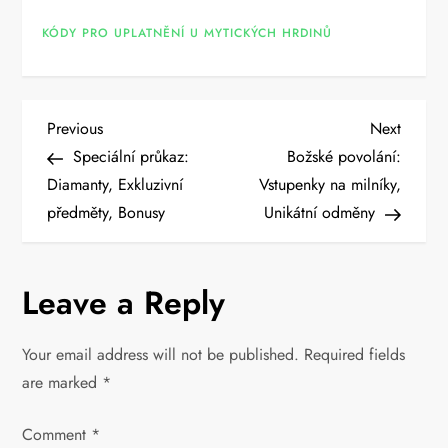
KÓDY PRO UPLATNĚNÍ U MYTICKÝCH HRDINŮ
P
Previous
Next
Previous
Next
Post
Post
Speciální průkaz:
Božské povolání:
o
Diamanty, Exkluzivní
Vstupenky na milníky,
předměty, Bonusy
Unikátní odměny
s
t
Leave a Reply
n
Your email address will not be published.
Required fields
a
are marked
*
v
Comment
*