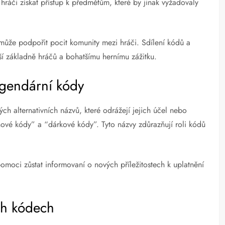
ráči získat přístup k předmětům, které by jinak vyžadovaly
může podpořit pocit komunity mezi hráči. Sdílení kódů a
í základně hráčů a bohatšímu hernímu zážitku.
egendární kódy
h alternativních názvů, které odrážejí jejich účel nebo
ové kódy” a “dárkové kódy”. Tyto názvy zdůrazňují roli kódů
moci zůstat informovaní o nových příležitostech k uplatnění
ch kódech