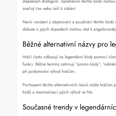
zlepšeným strategiím. Uplatněním těchto kódů mohou h
značný čas nebo úsilí k získání.
Navíc vzrušení z objevování a používání těchto kódů 
diskuse o jejich dopadech mohou vést k angažovanějš
Běžné alternativní názvy pro l
Hráči často odkazují na legendární kódy pomocí různýc
funkci. Běžné termíny zahrnují “promo kódy”, “odměn
při poskytování výhod hráčům.
Pochopení těchto alternativních názvů může hráčům po
kódů a maximalizaci jejich výhod ve hře.
Současné trendy v legendární