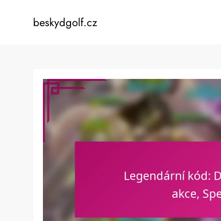
Skip
to
beskydgolf.cz
content