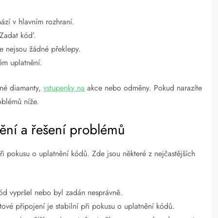
ází v hlavním rozhraní.
Zadat kód’.
 že nejsou žádné překlepy.
ém uplatnění.
kané diamanty,
vstupenky na
akce nebo odměny. Pokud narazíte
oblémů níže.
ní a řešení problémů
i pokusu o uplatnění kódů. Zde jsou některé z nejčastějších
ód vypršel nebo byl zadán nesprávně.
tové připojení je stabilní při pokusu o uplatnění kódů.