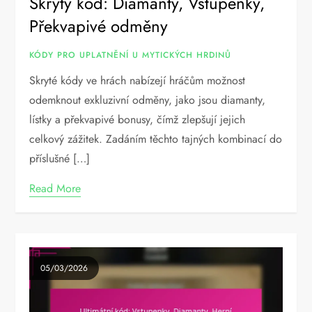
Skrytý kód: Diamanty, Vstupenky,
Překvapivé odměny
KÓDY PRO UPLATNĚNÍ U MYTICKÝCH HRDINŮ
Skryté kódy ve hrách nabízejí hráčům možnost
odemknout exkluzivní odměny, jako jsou diamanty,
lístky a překvapivé bonusy, čímž zlepšují jejich
celkový zážitek. Zadáním těchto tajných kombinací do
příslušné […]
Read More
05/03/2026