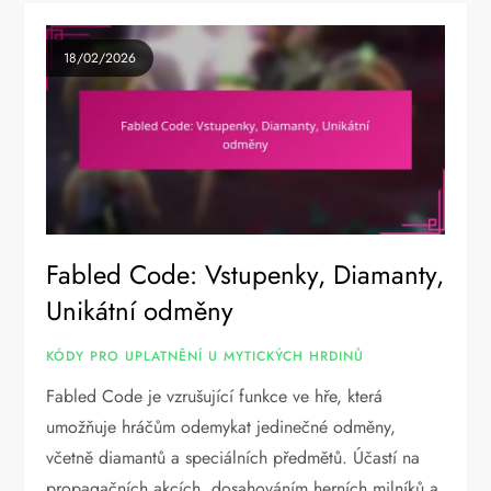
18/02/2026
Fabled Code: Vstupenky, Diamanty,
Unikátní odměny
KÓDY PRO UPLATNĚNÍ U MYTICKÝCH HRDINŮ
Fabled Code je vzrušující funkce ve hře, která
umožňuje hráčům odemykat jedinečné odměny,
včetně diamantů a speciálních předmětů. Účastí na
propagačních akcích, dosahováním herních milníků a