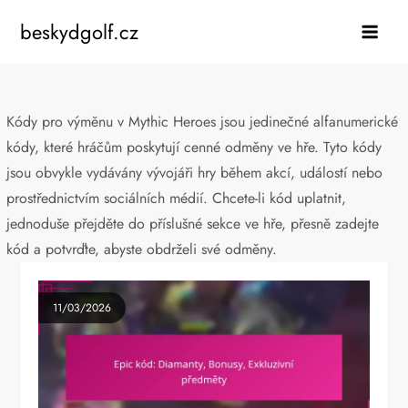
Skip
beskydgolf.cz
to
content
Kódy pro výměnu v Mythic Heroes jsou jedinečné alfanumerické
kódy, které hráčům poskytují cenné odměny ve hře. Tyto kódy
jsou obvykle vydávány vývojáři hry během akcí, událostí nebo
prostřednictvím sociálních médií. Chcete-li kód uplatnit,
jednoduše přejděte do příslušné sekce ve hře, přesně zadejte
kód a potvrďte, abyste obdrželi své odměny.
11/03/2026