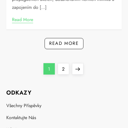
zapojením do […]
Read More
READ MORE
P
Page
Page
Next
1
2
o
page
ODKAZY
s
Všechny Příspěvky
t
Kontaktujte Nás
s