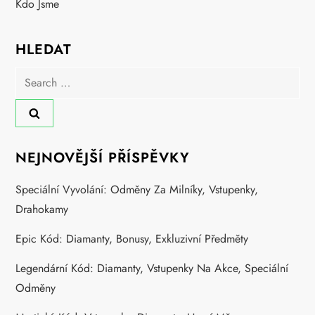
Kdo Jsme
p
a
HLEDAT
Search
g
for:
i
n
NEJNOVĚJŠÍ PŘÍSPĚVKY
a
Speciální Vyvolání: Odměny Za Milníky, Vstupenky,
Drahokamy
t
Epic Kód: Diamanty, Bonusy, Exkluzivní Předměty
i
Legendární Kód: Diamanty, Vstupenky Na Akce, Speciální
o
Odměny