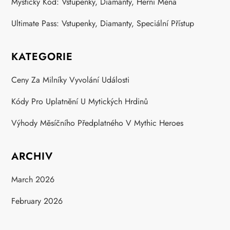
n
Mystický Kód: Vstupenky, Diamanty, Herní Měna
Ultimate Pass: Vstupenky, Diamanty, Speciální Přístup
KATEGORIE
Ceny Za Milníky Vyvolání Události
Kódy Pro Uplatnění U Mytických Hrdinů
Výhody Měsíčního Předplatného V Mythic Heroes
ARCHIV
March 2026
February 2026