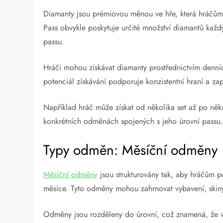
Diamanty jsou prémiovou měnou ve hře, která hráčů
Pass obvykle poskytuje určité množství diamantů každý 
passu.
Hráči mohou získávat diamanty prostřednictvím denní
potenciál získávání podporuje konzistentní hraní a za
Například hráč může získat od několika set až po někol
konkrétních odměnách spojených s jeho úrovní passu
Typy odměn: Měsíční odměny
Měsíční odměny
jsou strukturovány tak, aby hráčům 
měsíce. Tyto odměny mohou zahrnovat vybavení, skiny n
Odměny jsou rozděleny do úrovní, což znamená, že vyš