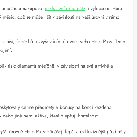
m umožňuje nakupovat
exkluzivní předměty
a vylepšení. Hero
měsíc, což se může lišit v závislosti na vaší úrovni v rámci
ch misí, úspěchů a zvyšováním úrovně svého Hero Pass. Tento
pojení.
ik tisíc diamantů měsíčně, v závislosti na své aktivitě a
.
poskytovaly cenné předměty a bonusy na konci každého
ebo jiné herní aktiva, která zlepšují hratelnost.
ší úrovně Hero Pass přinášejí lepší a exkluzivnější předměty.