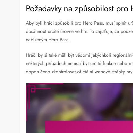
Požadavky na způsobilost pro 
Aby byli hráči způsobilí pro Hero Pass, musí splnit urči
dosáhnout určité úrovně ve hře. To zajišťuje, že pou
nabízeným Hero Pass.
Hráči by si také měli být vědomi jakýchkoli regionál
některých případech nemusí být určité funkce nebo m
doporučeno zkontrolovat oficiální webové stránky hr