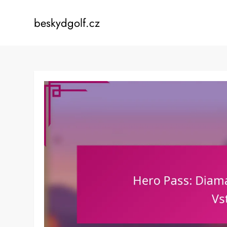
Skip
to
beskydgolf.cz
content