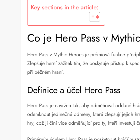
Key sections in the article:
Co je Hero Pass v Mythi
Hero Pass v Mythic Heroes je prémiová funkce předp
Zlepšuje herní zážitek tím, že poskytuje přístup k 
při běžném hraní.
Definice a účel Hero Pass
Hero Pass je navržen tak, aby odměňoval oddané hrá
odemknout jedinečné odměny, které zlepšují jejich hr
hry, což ji činí více odměňující pro ty, kteří investují 
Primárním účelem Hero Pass je poskytnout hráčům stru