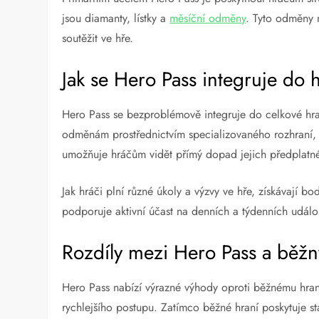
jsou diamanty, lístky a
měsíční odměny
. Tyto odměny 
soutěžit ve hře.
Jak se Hero Pass integruje do h
Hero Pass se bezproblémově integruje do celkové hra
odměnám prostřednictvím specializovaného rozhraní, 
umožňuje hráčům vidět přímý dopad jejich předplatnéh
Jak hráči plní různé úkoly a výzvy ve hře, získávají bo
podporuje aktivní účast na denních a týdenních událost
Rozdíly mezi Hero Pass a běž
Hero Pass nabízí výrazné výhody oproti běžnému hran
rychlejšího postupu. Zatímco běžné hraní poskytuje st