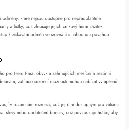
ní odměny, které nejsou dostupné pro nepředplatitele.
y a lístky, což zlepšuje jejich celkový herní zážitek.
ístup k získávání odměn ve srovnání s náhodnou povahou
o
ho pro Hero Pass, obvykle zahrnujících měsíční a sezónní
k odměnám, zatímco sezónní možnosti mohou nabízet vylepšené
ybují v rozumném rozmezí, což jej činí dostupným pro většinu
vat slevy nebo dodatečné bonusy, což povzbuzuje hráče, aby