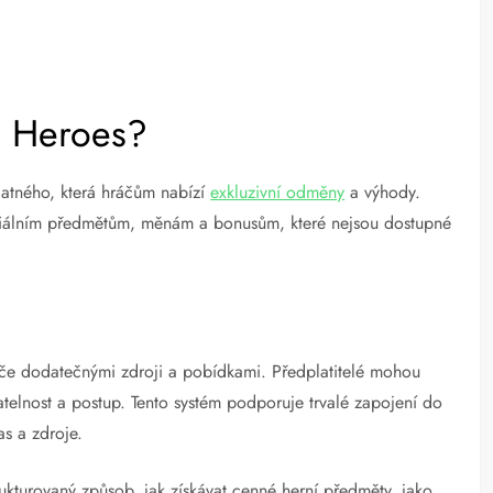
c Heroes?
latného, která hráčům nabízí
exkluzivní odměny
a výhody.
speciálním předmětům, měnám a bonusům, které nejsou dostupné
če dodatečnými zdroji a pobídkami. Předplatitelé mohou
atelnost a postup. Tento systém podporuje trvalé zapojení do
čas a zdroje.
kturovaný způsob, jak získávat cenné herní předměty, jako