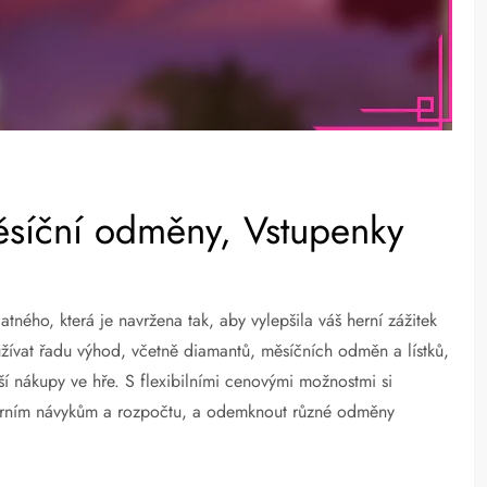
ěsíční odměny, Vstupenky
ného, která je navržena tak, aby vylepšila váš herní zážitek
ívat řadu výhod, včetně diamantů, měsíčních odměn a lístků,
další nákupy ve hře. S flexibilními cenovými možnostmi si
 herním návykům a rozpočtu, a odemknout různé odměny