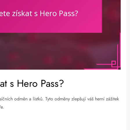
at s Hero Pass?
čních odměn a lístků. Tyto odměny zlepšují váš herní zážitek
ře.