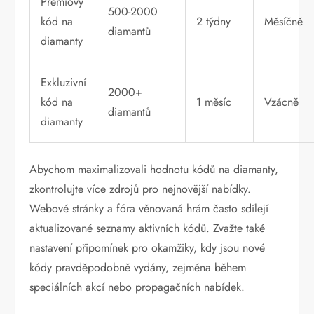
Prémiový
500-2000
kód na
2 týdny
Měsíčně
diamantů
diamanty
Exkluzivní
2000+
kód na
1 měsíc
Vzácně
diamantů
diamanty
Abychom maximalizovali hodnotu kódů na diamanty,
zkontrolujte více zdrojů pro nejnovější nabídky.
Webové stránky a fóra věnovaná hrám často sdílejí
aktualizované seznamy aktivních kódů. Zvažte také
nastavení připomínek pro okamžiky, kdy jsou nové
kódy pravděpodobně vydány, zejména během
speciálních akcí nebo propagačních nabídek.