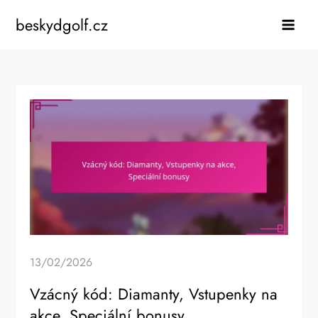
Skip
beskydgolf.cz
to
content
13/02/2026
Vzácný kód: Diamanty, Vstupenky na
akce, Speciální bonusy