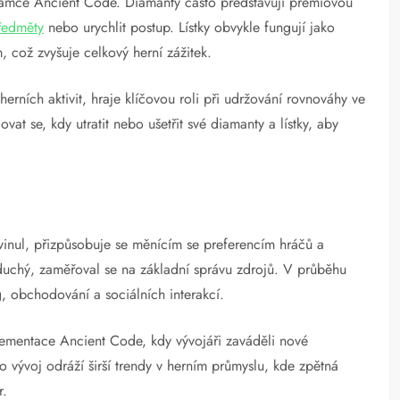
 rámce Ancient Code. Diamanty často představují prémiovou
předměty
nebo urychlit postup. Lístky obvykle fungují jako
 což zvyšuje celkový herní zážitek.
herních aktivit, hraje klíčovou roli při udržování rovnováhy ve
vat se, kdy utratit nebo ušetřit své diamanty a lístky, aby
inul, přizpůsobuje se měnícím se preferencím hráčů a
chý, zaměřoval se na základní správu zdrojů. V průběhu
ng, obchodování a sociálních interakcí.
mplementace Ancient Code, kdy vývojáři zaváděli nové
o vývoj odráží širší trendy v herním průmyslu, kde zpětná
r.