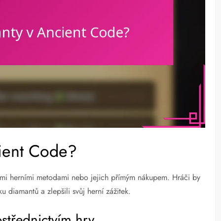
cient Code?
ými herními metodami nebo jejich přímým nákupem. Hráči by
u diamantů a zlepšili svůj herní zážitek.
střednictvím hry