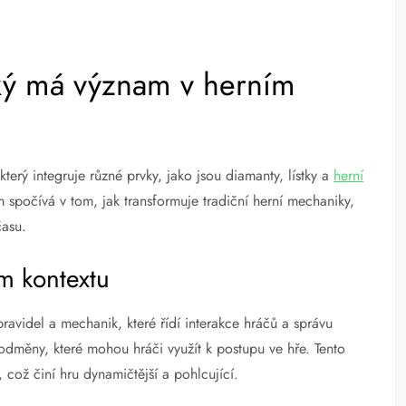
ký má význam v herním
erý integruje různé prvky, jako jsou diamanty, lístky a
herní
m spočívá v tom, jak transformuje tradiční herní mechaniky,
času.
m kontextu
avidel a mechanik, které řídí interakce hráčů a správu
odměny, které mohou hráči využít k postupu ve hře. Tento
 což činí hru dynamičtější a pohlcující.