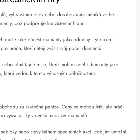
olů, vyhráváním bitev nebo dosahováním milníků ve hře.
anty, což podporuje konzistentní hraní.
h může také přinést diamanty jako odměny. Tyto akce
t pro hráče, kteří chtějí zvýšit svůj počet diamantů.
i nebo plnit tajné mise, které mohou udělit diamanty jako
y, které vedou k těmto výnosným příležitostem.
obchodu za skutečné peníze. Ceny se mohou lišit, ale hráči
o vyšší částky za větší množství diamantů.
nabídky nebo slevy během speciálních akcí, což jim umožní