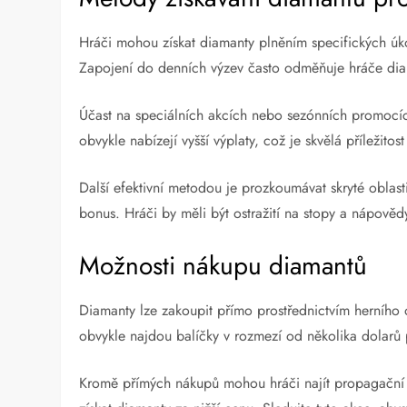
Hráči mohou získat diamanty plněním specifických úk
Zapojení do denních výzev často odměňuje hráče diam
Účast na speciálních akcích nebo sezónních promocíc
obvykle nabízejí vyšší výplaty, což je skvělá příležitos
Další efektivní metodou je prozkoumávat skryté oblast
bonus. Hráči by měli být ostražití na stopy a nápověd
Možnosti nákupu diamantů
Diamanty lze zakoupit přímo prostřednictvím herního 
obvykle najdou balíčky v rozmezí od několika dolarů p
Kromě přímých nákupů mohou hráči najít propagační 