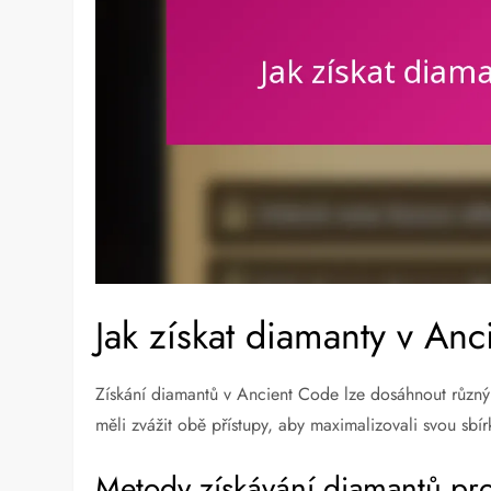
Jak získat diamanty v An
Získání diamantů v Ancient Code lze dosáhnout různ
měli zvážit obě přístupy, aby maximalizovali svou sbírk
Metody získávání diamantů pro