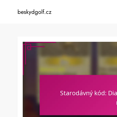
Skip
to
beskydgolf.cz
content