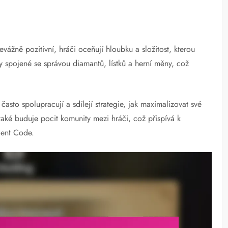
vážně pozitivní, hráči oceňují hloubku a složitost, kterou
y spojené se správou diamantů, lístků a herní měny, což
sto spolupracují a sdílejí strategie, jak maximalizovat své
e také buduje pocit komunity mezi hráči, což přispívá k
ient Code.