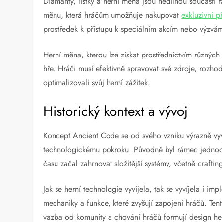
Diamanty, lístky a herní měna jsou nedílnou součástí
měnu, která hráčům umožňuje nakupovat
exkluzivní 
prostředek k přístupu k speciálním akcím nebo výzvám,
Herní měna, kterou lze získat prostřednictvím různých 
hře. Hráči musí efektivně spravovat své zdroje, rozhodo
optimalizovali svůj herní zážitek.
Historický kontext a vývoj
Koncept Ancient Code se od svého vzniku výrazně vyv
technologickému pokroku. Původně byl rámec jednodu
času začal zahrnovat složitější systémy, včetně crafti
Jak se herní technologie vyvíjela, tak se vyvíjela i i
mechaniky a funkce, které zvyšují zapojení hráčů. Tent
vazba od komunity a chování hráčů formují design he